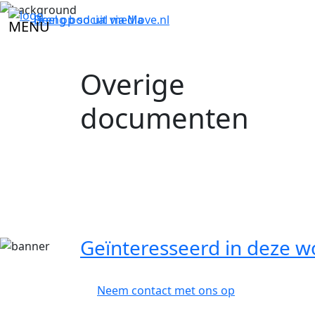
Breng bod uit via
Deel op social media
Move.nl
MENU
Overige
documenten
Geïnteresseerd in deze w
Neem contact met ons op