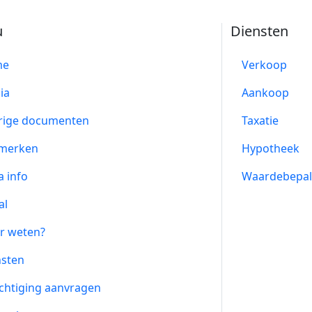
u
Diensten
me
Verkoop
ia
Aankoop
rige documenten
Taxatie
merken
Hypotheek
a info
Waardebepal
al
r weten?
nsten
chtiging aanvragen